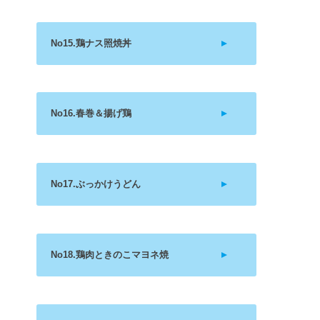
No15.鶏ナス照焼丼
No16.春巻＆揚げ鶏
No17.ぶっかけうどん
No18.鶏肉ときのこマヨネ焼